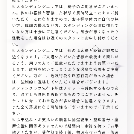
控えください。
※スタンディングエリアは、椅子のご用意がございませ
ん。他のお客様と密接した状態で長時間立ったままご覧
いただくことになりますので、お子様や体力に自信の無
い方、体調の優れない方、スタンディング公演に慣れて
いない方は十分にご注意ください。気分が悪くなったり
怪我をした場合はお近くのスタッフにお申し付けくださ
い。
※スタンディングエリアは、他のお客様と距離が非常に
近くなります。ご来場いただいた皆様が最後まで楽しめ
るよう、周りの方にご配慮いただけますようお願いいた
します。誤解を招いてしまうような過度な密着もご注意
ください。万が一、危険行為や迷惑行為があった場合
は、強制的に退場していただく場合がございます。
※ファンクラブ先行予約はチケットを確保するものであ
り、必ずしも良席を確保するものではございません。チ
ケットに対してお申込みが多い場合は抽選となります。
また全て落選になる可能性もございますのでご了承くだ
さい。
※お申込み・お支払いの順番は抽選結果・整理番号・座
席位置に関係ありませんので期間内に余裕を持ってお手
続きください。受付期間終了後、抽選を行い当選・落選