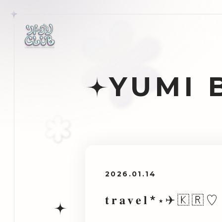
YUMI 
2026.01.14
𝐭𝐫𝐚𝐯𝐞𝐥*⋆✈🇰🇷♡